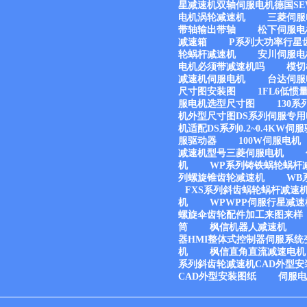
星减速机双轴伺服电机德国SE
电机涡轮减速机
三菱伺服
带轴输出带轴
松下伺服电
减速箱
P系列大功率行星
轮蜗杆减速机
安川伺服电
电机必须带减速机吗
模切
减速机伺服电机
台达伺服电
尺寸图安装图
1FL6低
服电机选型尺寸图
130
机外型尺寸图DS系列伺服专用电
机适配DS系列0.2~0.4KW伺
服驱动器
100W伺服电机
减速机型号三菱伺服电机
机
WP系列铸铁蜗轮蜗杆
列螺旋锥齿轮减速机
WB
FXS系列斜齿蜗轮蜗杆减速
机
WPWPP伺服行星减速
螺旋伞齿轮配件加工来图来样
筒
枫信机器人减速机
器HMI整体式控制器伺服系统
机
枫信直角直流减速电机
系列斜齿轮减速机CAD外型安
CAD外型安装图纸
伺服电