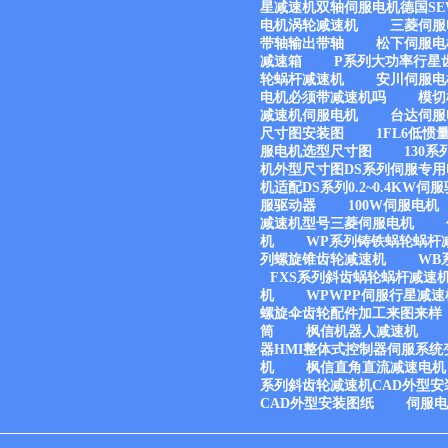
星减速机双轴伺服电机德国SE
电机涡轮减速机
三菱伺服
带轴输出带轴
松下伺服电
减速箱
P系列大功率行星
轮蜗杆减速机
安川伺服电
电机必须带减速机吗
模切
减速机伺服电机
台达伺服电
尺寸图安装图
1FL6低
服电机选型尺寸图
130
机外型尺寸图DS系列伺服专用电
机适配DS系列0.2~0.4KW伺
服驱动器
100W伺服电机
减速机型号三菱伺服电机
机
WP系列铸铁蜗轮蜗杆
列螺旋锥齿轮减速机
WB
FXS系列斜齿蜗轮蜗杆减速
机
WPWPP伺服行星减速
螺旋伞齿轮配件加工来图来样
筒
枫信机器人减速机
器HMI整体式控制器伺服系统
机
枫信直角直流减速电机
系列斜齿轮减速机CAD外型安
CAD外型安装图纸
伺服电