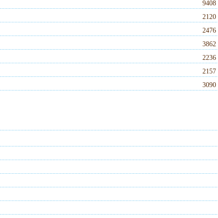
940
212
247
386
223
215
309